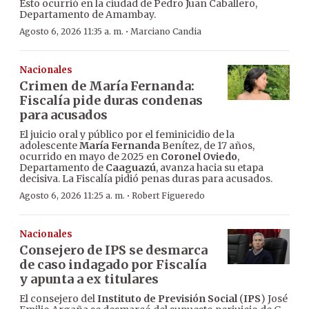
Esto ocurrió en la ciudad de Pedro Juan Caballero,
Departamento de Amambay.
·
Agosto 6, 2026 11:35 a. m.
Marciano Candia
Nacionales
Crimen de María Fernanda:
Fiscalía pide duras condenas
para acusados
El juicio oral y público por el feminicidio de la
adolescente
María Fernanda
Benítez, de 17 años,
ocurrido en mayo de 2025 en
Coronel Oviedo
,
Departamento de
Caaguazú
, avanza hacia su etapa
decisiva. La Fiscalía pidió penas duras para acusados.
·
Agosto 6, 2026 11:25 a. m.
Robert Figueredo
Nacionales
Consejero de IPS se desmarca
de caso indagado por Fiscalía
y apunta a ex titulares
El consejero del
Instituto de Previsión Social
(
IPS
) José