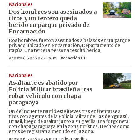
Nacionales
Dos hombres son asesinados a
tiros y un tercero queda
herido en parque privado de
Encarnación
Dos hombres fueron asesinados a balazos en un parque
privado ubicado en Encarnación, Departamento de
Itapúa. Una tercera persona resultó herida.
·
Agosto 6, 2026 02:25 p. m.
Redacción ÚH
Nacionales
Asaltante es abatido por
Policía Militar brasileña tras
robar vehículo con chapa
paraguaya
Un delincuente murió este jueves tras enfrentarse a
tiros con agentes de la Policía Militar de
Foz de Yguazú
,
Brasil
, luego de asaltar junto a su gavilla una furgoneta
con chapa paraguaya en la zona turística. Hechos como
estos se registran a menudo en la zona.
·
Agosto 6, 2026 02:24 p. m.
Edgar Medina