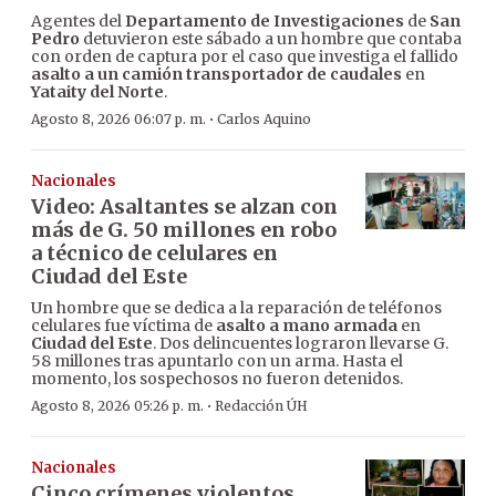
Agentes del
Departamento de Investigaciones
de
San
Pedro
detuvieron este sábado a un hombre que contaba
con orden de captura por el caso que investiga el fallido
asalto a un camión transportador de caudales
en
Yataity del Norte
.
·
Agosto 8, 2026 06:07 p. m.
Carlos Aquino
Nacionales
Video: Asaltantes se alzan con
más de G. 50 millones en robo
a técnico de celulares en
Ciudad del Este
Un hombre que se dedica a la reparación de teléfonos
celulares fue víctima de
asalto a mano armada
en
Ciudad del Este
. Dos delincuentes lograron llevarse G.
58 millones tras apuntarlo con un arma. Hasta el
momento, los sospechosos no fueron detenidos.
·
Agosto 8, 2026 05:26 p. m.
Redacción ÚH
Nacionales
Cinco crímenes violentos