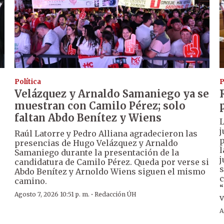
Política
P
Velázquez y Arnaldo Samaniego ya se
muestran con Camilo Pérez; solo
faltan Abdo Benítez y Wiens
L
j
Raúl Latorre y Pedro Alliana agradecieron las
p
presencias de Hugo Velázquez y Arnaldo
l
Samaniego durante la presentación de la
j
candidatura de Camilo Pérez. Queda por verse si
s
Abdo Benítez y Arnoldo Wiens siguen el mismo
c
camino.
“
·
Agosto 7, 2026 10:51 p. m.
Redacción ÚH
v
A