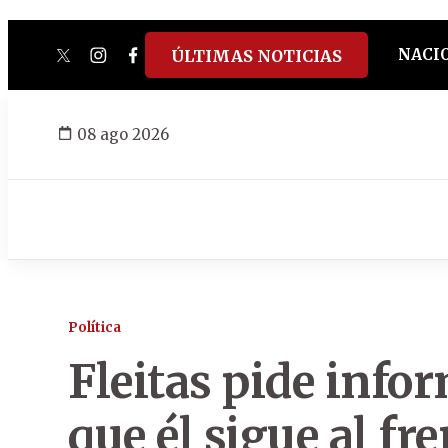
NACI
ÚLTIMAS NOTICIAS
twitter
instagram
facebook
tiktok
youtube
spotify
08 ago 2026
Política
Fleitas pide infor
que él sigue al fre