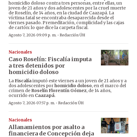
homicidio doloso contra tres personas, entre ellas, un
joven de 21 años y dos adolescentes por la cruel muerte
de Roselín, de 14 años, en la ciudad de Caazapá. La
víctima fatal se encontraba desaparecida desde el
viernes pasado. Premeditación, complicidad y las cajas
de cartón: lo que dice la carpeta fiscal.
·
Agosto 7, 2026 09:09 p. m.
Redacción ÚH
Nacionales
Caso Roselín: Fiscalía imputa
a tres detenidos por
homicidio doloso
La
Fiscalía
imputó este viernes a un joven de 21 años y a
dos adolescentes por
homicidio doloso
, en el marco del
crimen de
Roselín Florentín Gómez
, de 14 años,
ocurrido en
Caazapá
.
·
Agosto 7, 2026 07:57 p. m.
Redacción ÚH
Nacionales
Allanamientos por asalto a
financiera de Concepción deja