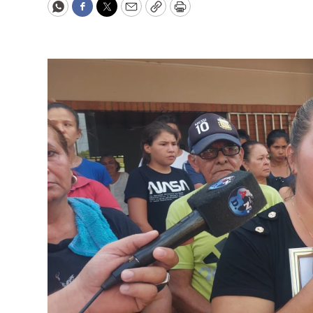
WhatsApp
Facebook
Twitter
Email
Copy
Print