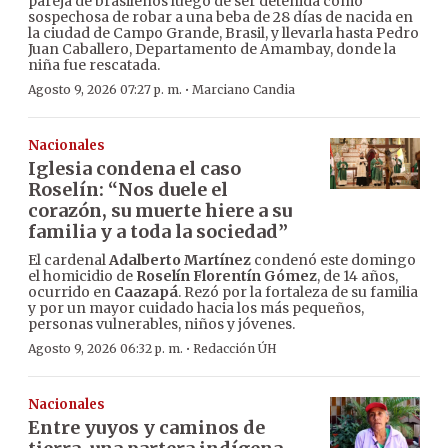
pareja de brasileños luego de ser detenida como
sospechosa de robar a una beba de 28 días de nacida en
la ciudad de Campo Grande, Brasil, y llevarla hasta Pedro
Juan Caballero, Departamento de Amambay, donde la
niña fue rescatada.
·
Agosto 9, 2026 07:27 p. m.
Marciano Candia
Nacionales
Iglesia condena el caso
Roselín: “Nos duele el
corazón, su muerte hiere a su
familia y a toda la sociedad”
El cardenal
Adalberto Martínez
condenó este domingo
el homicidio de
Roselín Florentín Gómez
, de 14 años,
ocurrido en
Caazapá
. Rezó por la fortaleza de su familia
y por un mayor cuidado hacia los más pequeños,
personas vulnerables, niños y jóvenes.
·
Agosto 9, 2026 06:32 p. m.
Redacción ÚH
Nacionales
Entre yuyos y caminos de