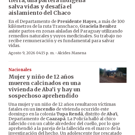
tierra, una partera indígena
salva vidas y desafía el
aislamiento del Chaco
En el Departamento de
Presidente Hayes
, a más de 100
kilómetros de la ruta Transchaco,
Graciela Benítez
asiste partos en zonas aisladas del Paraguay utilizando
remedios naturales y yuyos medicinales. Su trabajo no
recibe remuneración y es fundamental para salvar
vidas.
·
Agosto 9, 2026 04:15 p. m.
Alcides Manena
Nacionales
Mujer y niño de 12 años
mueren calcinados en una
vivienda de Aba’i y hay un
sospechoso aprehendido
Una mujer y un niño de 12 años resultaron víctimas
fatales en un
incendio
de vivienda ocurrido este
domingo en la colonia
Tupa Rendá
, distrito de
Aba’i
,
Departamento de
Caazapá
. La Policía halló al chico
fallecido con un cable alrededor del cuello, por lo que
aprehendió a la pareja de la fallecida en el marco de la
investigación del hecho. Un adolescente fue rescatado