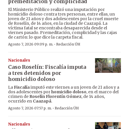
premeditación y complicidad
El Ministerio Público realizó una imputación por
homicidio doloso contra tres personas, entre ellas, un
joven de 21 años y dos adolescentes por la cruel muerte
de Roselín, de 14 años, en la ciudad de Caazapá. La
víctima fatal se encontraba desaparecida desde el
viernes pasado. Premeditación, complicidad y las cajas
de cartón: lo que dice la carpeta fiscal.
·
Agosto 7, 2026 09:09 p. m.
Redacción ÚH
Nacionales
Caso Roselín: Fiscalía imputa
a tres detenidos por
homicidio doloso
La
Fiscalía
imputó este viernes a un joven de 21 años y a
dos adolescentes por
homicidio doloso
, en el marco del
crimen de
Roselín Florentín Gómez
, de 14 años,
ocurrido en
Caazapá
.
·
Agosto 7, 2026 07:57 p. m.
Redacción ÚH
Nacionales