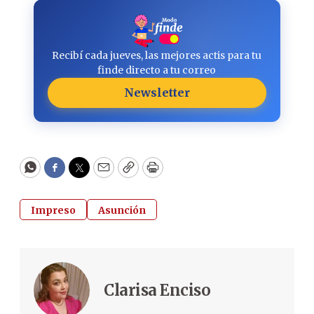
Recibí cada jueves, las mejores actis para tu
finde directo a tu correo
Newsletter
WhatsApp
Facebook
Twitter
Email
Copy
Print
Impreso
Asunción
Clarisa Enciso