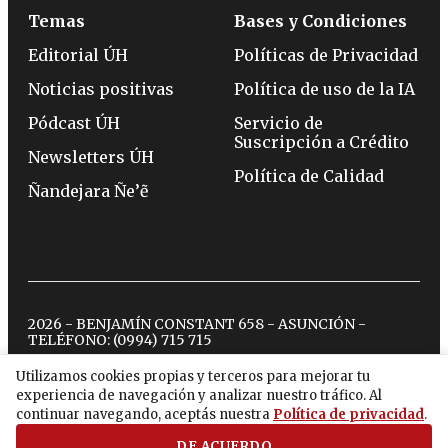
Temas
Bases y Condiciones
Editorial ÚH
Políticas de Privacidad
Noticias positivas
Política de uso de la IA
Pódcast ÚH
Servicio de
Suscripción a Crédito
Newsletters ÚH
Política de Calidad
Ñandejara Ñe’ẽ
2026 - BENJAMÍN CONSTANT 658 - ASUNCIÓN -
TELÉFONO:
(0994) 715 715
Utilizamos cookies propias y terceros para mejorar tu
experiencia de navegación y analizar nuestro tráfico. Al
twitter
instagram
facebook
tiktok
youtube
spotify
continuar navegando, aceptás nuestra
Política de privacidad
.
DE ACUERDO