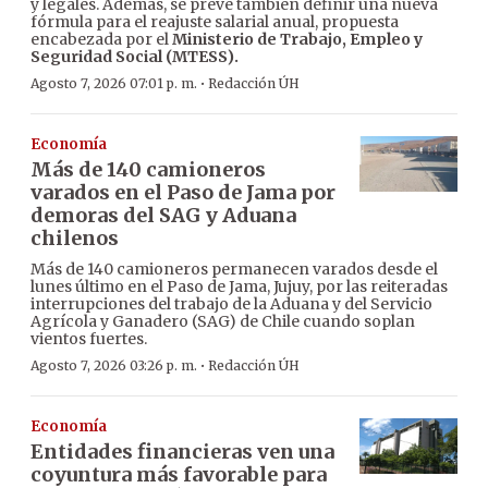
y legales. Además, se prevé también definir una nueva
fórmula para el reajuste salarial anual, propuesta
encabezada por el
Ministerio de Trabajo, Empleo y
Seguridad Social (MTESS).
·
Agosto 7, 2026 07:01 p. m.
Redacción ÚH
Economía
Más de 140 camioneros
varados en el Paso de Jama por
demoras del SAG y Aduana
chilenos
Más de 140 camioneros permanecen varados desde el
lunes último en el Paso de Jama, Jujuy, por las reiteradas
interrupciones del trabajo de la Aduana y del Servicio
Agrícola y Ganadero (SAG) de Chile cuando soplan
vientos fuertes.
·
Agosto 7, 2026 03:26 p. m.
Redacción ÚH
Economía
Entidades financieras ven una
coyuntura más favorable para