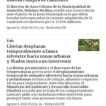
El
director de Aseo Urbano de la Municipalidad de
Asunción, Máximo Medina
, evadió una convocatoria
ante el pleno de la Junta Municipal en la que debía
brindar informes sobre la reciente adquisición de 11
camiones recolectores por G. 13.606 millones.
·
Agosto 6, 2026 09:59 a. m.
Redacción ÚH
País
Lluvias desplazan
temporalmente a fauna
silvestre hacia zonas urbanas
y Mades insta a no intervenir
Las
lluvias persistentes
y el
descenso de las
temperaturas
provocaron el
desplazamiento
temporal de animales silvestres hacia zonas urbanas
y periurbanas
en busca de refugio, alimento y espacios
secos para resguardarse. Ante esta situación, el
Ministerio del Ambiente y Desarrollo Sostenible
(Mades)
recordó que se trata de un comportamiento
natural y pidió a la ciudadanía evitar intervenir para
proteger tanto a las personas como a la fauna.
·
Agosto 5, 2026 05:12 p. m.
Redacción ÚH