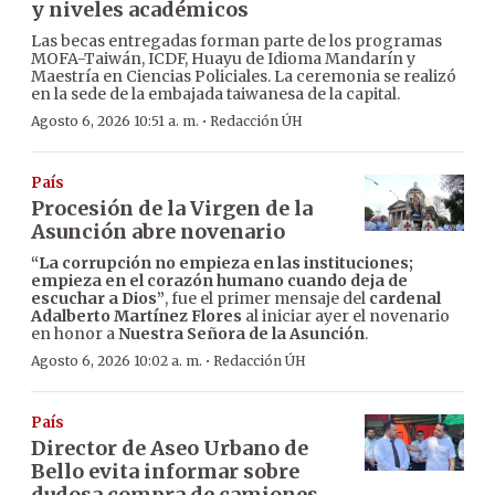
y niveles académicos
Las becas entregadas forman parte de los programas
MOFA-Taiwán, ICDF, Huayu de Idioma Mandarín y
Maestría en Ciencias Policiales. La ceremonia se realizó
en la sede de la embajada taiwanesa de la capital.
·
Agosto 6, 2026 10:51 a. m.
Redacción ÚH
País
Procesión de la Virgen de la
Asunción abre novenario
“La corrupción no empieza en las instituciones;
empieza en el corazón humano cuando deja de
escuchar a Dios”
, fue el primer mensaje del
cardenal
Adalberto Martínez Flores
al iniciar ayer el novenario
en honor a
Nuestra Señora de la Asunción
.
·
Agosto 6, 2026 10:02 a. m.
Redacción ÚH
País
Director de Aseo Urbano de
Bello evita informar sobre
dudosa compra de camiones