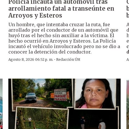
Policía incauta un automóvil tras
arrollamiento fatal a transeúnte en
Arroyos y Esteros
Un hombre, que intentaba cruzar la ruta, fue
A
arrollado por el conductor de un automóvil que
huyó tras el hecho sin auxiliar a la víctima. El
h
hecho ocurrió en Arroyos y Esteros. La Policía
e
incautó el vehículo involucrado pero no se dio a
c
conocer la detención del conductor.
d
·
Agosto 8, 2026 06:52 p. m.
Redacción ÚH
A