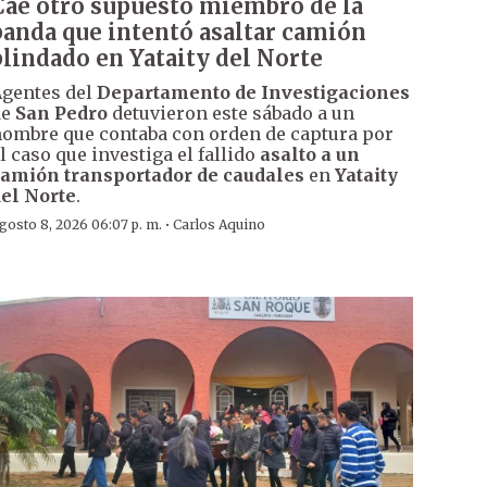
Cae otro supuesto miembro de la
banda que intentó asaltar camión
blindado en Yataity del Norte
gentes del
Departamento de Investigaciones
de
San Pedro
detuvieron este sábado a un
ombre que contaba con orden de captura por
l caso que investiga el fallido
asalto a un
amión transportador de caudales
en
Yataity
el Norte
.
·
gosto 8, 2026 06:07 p. m.
Carlos Aquino