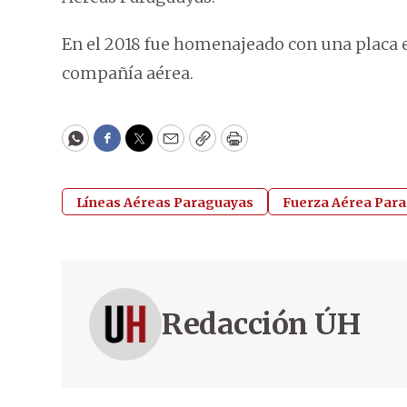
En el 2018 fue homenajeado con una placa 
compañía aérea.
WhatsApp
Facebook
Twitter
Email
Copy
Print
Líneas Aéreas Paraguayas
Fuerza Aérea Par
Redacción ÚH