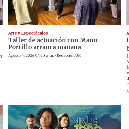
Arte y Espectáculos
A
Taller de actuación con Manu
Portillo arranca mañana
·
n
Agosto 4, 2026 04:00 a. m.
Redacción ÚH
L
M
l
V
u
c
A