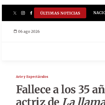
NACI
ÚLTIMAS NOTICIAS
twitter
instagram
facebook
tiktok
youtube
spotify
06 ago 2026
Arte y Espectáculos
Fallece a los 35 
actriz de
La llam