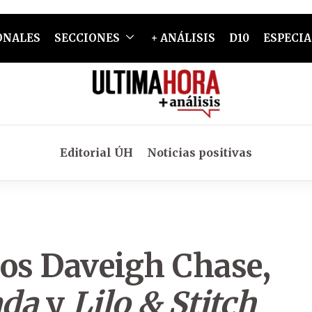
ONALES
SECCIONES
+ ANÁLISIS
D10
ESPECIA
Editorial ÚH
Noticias positivas
años Daveigh Chase,
ada
y
Lilo & Stitch