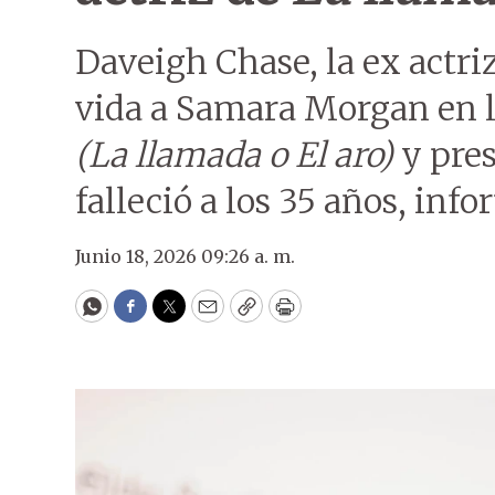
Daveigh Chase, la ex actri
vida a Samara Morgan en l
(La llamada o El aro)
y pres
falleció a los 35 años, in
Junio 18, 2026 09:26 a. m.
WhatsApp
Facebook
Twitter
Email
Copy
Print