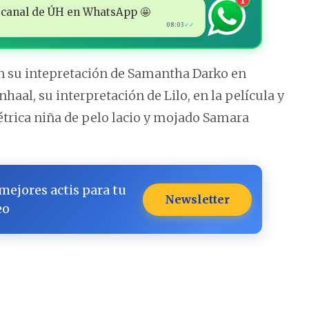
1
 al canal de ÚH en WhatsApp 🤩
08:03
✓✓
n su intepretación de Samantha Darko en
haal, su interpretación de Lilo, en la película y
étrica niña de pelo lacio y mojado Samara
 mejores actis para tu
Newsletter
eo