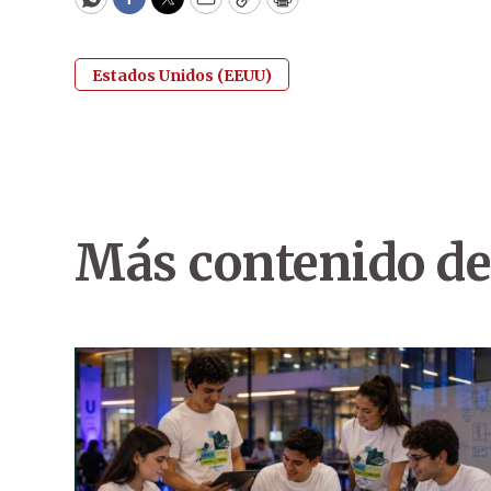
WhatsApp
Facebook
Twitter
Email
Copy
Print
Estados Unidos (EEUU)
Más contenido de