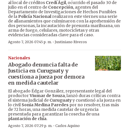
al local de créditos
Credi Ágil
, ocurrido el pasado 30 de
julio en el centro de
Concepción
, agentes del
Departamento de Investigaciones de Hechos Punibles
de la
Policía Nacional
realizaron este viernes una serie
de allanamientos que culminaron con la aprehensión de
dos personas, la incautación de presunta marihuana, un
arma de fuego, celulares, motocicletas y otras
evidencias consideradas clave para el caso.
·
Agosto 7, 2026 07:45 p. m.
Justiniano Riveros
Nacionales
Abogado denuncia falta de
Justicia en Curuguaty y
cuestiona a jueza por demora
en medida cautelar
El abogado Édgar González, representante legal del
productor
Viumar de Souza
, lanzó duras críticas contra
el sistema judicial de
Curuguaty
y cuestionó a la jueza en
lo civil
Sonia Medina Paredes
por no resolver, tras más
de 72 horas, una medida cautelar de urgencia
presentada para garantizar la cosecha de una
plantación de chía
.
·
Agosto 7, 2026 07:29 p. m.
Carlos Aquino