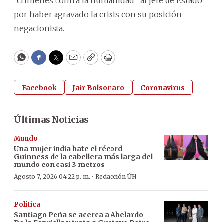
“crímenes contra la humanidad” al jefe de Estado
por haber agravado la crisis con su posición
negacionista.
WhatsApp
Facebook
Twitter
Email
Copy
Print
Facebook
Jair Bolsonaro
Coronavirus
Últimas Noticias
Mundo
Una mujer india bate el récord
Guinness de la cabellera más larga del
mundo con casi 3 metros
·
Agosto 7, 2026 04:22 p. m.
Redacción ÚH
Política
Santiago Peña se acerca a Abelardo