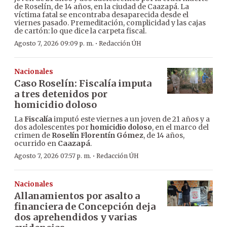
de Roselín, de 14 años, en la ciudad de Caazapá. La
víctima fatal se encontraba desaparecida desde el
viernes pasado. Premeditación, complicidad y las cajas
de cartón: lo que dice la carpeta fiscal.
·
Agosto 7, 2026 09:09 p. m.
Redacción ÚH
Nacionales
Caso Roselín: Fiscalía imputa
a tres detenidos por
homicidio doloso
La
Fiscalía
imputó este viernes a un joven de 21 años y a
dos adolescentes por
homicidio doloso
, en el marco del
crimen de
Roselín Florentín Gómez
, de 14 años,
ocurrido en
Caazapá
.
·
Agosto 7, 2026 07:57 p. m.
Redacción ÚH
Nacionales
Allanamientos por asalto a
financiera de Concepción deja
dos aprehendidos y varias