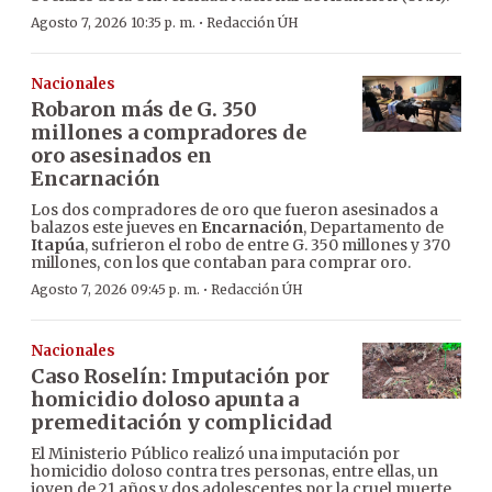
·
Agosto 7, 2026 10:35 p. m.
Redacción ÚH
Nacionales
Robaron más de G. 350
millones a compradores de
oro asesinados en
Encarnación
Los dos compradores de oro que fueron asesinados a
balazos este jueves en
Encarnación
, Departamento de
Itapúa
, sufrieron el robo de entre G. 350 millones y 370
millones, con los que contaban para comprar oro.
·
Agosto 7, 2026 09:45 p. m.
Redacción ÚH
Nacionales
Caso Roselín: Imputación por
homicidio doloso apunta a
premeditación y complicidad
El Ministerio Público realizó una imputación por
homicidio doloso contra tres personas, entre ellas, un
joven de 21 años y dos adolescentes por la cruel muerte