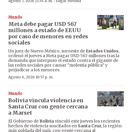
·
Agosto 7, 2026 11:34 a. m.
Edgar Medina
Mundo
Meta debe pagar USD 567
millones a estado de EEUU
por caso de menores en redes
sociales
Un juez de Nuevo México, suroeste de
Estados Unidos
,
ordenó el jueves a Meta pagar USD 567 millones tras la
demanda que interpuso el estado contra el gigante de
las redes sociales por causar “molestia pública” y
perjudicar a los menores.
Agosto 6, 2026 10:57 p. m.
Mundo
Bolivia vincula violencia en
Santa Cruz con gente cercana
a Marset
El Gobierno de
Bolivia
vinculó este jueves los recientes
hechos de violencia suscitados en
Santa Cruz
, la región
más poblada del país, con gente cercana al