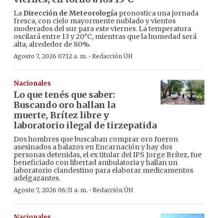
La
Dirección de Meteorología
pronostica una jornada
fresca, con cielo mayormente nublado y vientos
moderados del sur para este viernes. La temperatura
oscilará entre 13 y 20°C, mientras que la humedad será
alta, alrededor de 80%.
·
Agosto 7, 2026 07:12 a. m.
Redacción ÚH
Nacionales
Lo que tenés que saber:
Buscando oro hallan la
muerte, Brítez libre y
laboratorio ilegal de tirzepatida
Dos hombres que buscaban comprar oro fueron
asesinados a balazos en Encarnación y hay dos
personas detenidas, el ex titular del IPS Jorge Brítez, fue
beneficiado con libertad ambulatoria y hallan un
laboratorio clandestino para elaborar medicamentos
adelgazantes.
·
Agosto 7, 2026 06:31 a. m.
Redacción ÚH
Nacionales