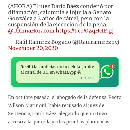
(AHORA) El juez Darío Báez condenó por
difamación, calumnia e injuria a Genaro
González a 2 años de cárcel, pero con la
suspensión de la ejecución de la pena.
@UltimaHoracom
https://t.co/0ZqHcIFJgj
— Raúl Ramírez Bogado (@Raulramirezpy)
November 20, 2020
Recibí las noticias en tu celular, unite
1
al canal de ÚH en WhatsApp 🤩
✓✓
11:30
En octubre pasado, el abogado de la defensa, Pedro
Wilson Marinoni, había recusado al juez de
Sentencia, Darío Báez, alegando que no tuvo
acceso a la querella y a las pruebas planteadas.