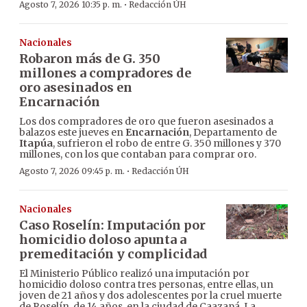
·
Agosto 7, 2026 10:35 p. m.
Redacción ÚH
Nacionales
Robaron más de G. 350
millones a compradores de
oro asesinados en
Encarnación
Los dos compradores de oro que fueron asesinados a
balazos este jueves en
Encarnación
, Departamento de
Itapúa
, sufrieron el robo de entre G. 350 millones y 370
millones, con los que contaban para comprar oro.
·
Agosto 7, 2026 09:45 p. m.
Redacción ÚH
Nacionales
Caso Roselín: Imputación por
homicidio doloso apunta a
premeditación y complicidad
El Ministerio Público realizó una imputación por
homicidio doloso contra tres personas, entre ellas, un
joven de 21 años y dos adolescentes por la cruel muerte
de Roselín, de 14 años, en la ciudad de Caazapá. La