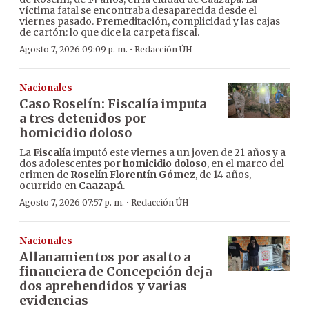
víctima fatal se encontraba desaparecida desde el
viernes pasado. Premeditación, complicidad y las cajas
de cartón: lo que dice la carpeta fiscal.
·
Agosto 7, 2026 09:09 p. m.
Redacción ÚH
Nacionales
Caso Roselín: Fiscalía imputa
a tres detenidos por
homicidio doloso
La
Fiscalía
imputó este viernes a un joven de 21 años y a
dos adolescentes por
homicidio doloso
, en el marco del
crimen de
Roselín Florentín Gómez
, de 14 años,
ocurrido en
Caazapá
.
·
Agosto 7, 2026 07:57 p. m.
Redacción ÚH
Nacionales
Allanamientos por asalto a
financiera de Concepción deja
dos aprehendidos y varias
evidencias