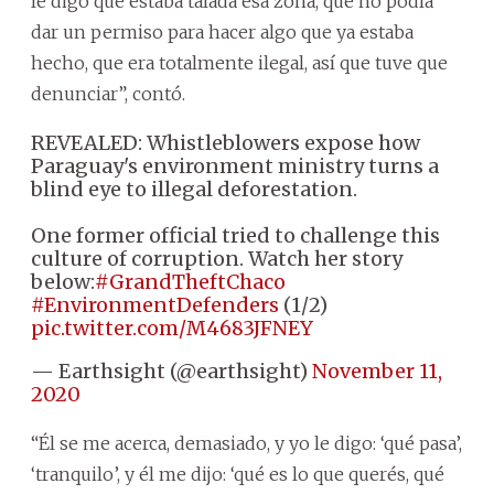
le digo que estaba talada esa zona, que no podía
dar un permiso para hacer algo que ya estaba
hecho, que era totalmente ilegal, así que tuve que
denunciar”, contó.
REVEALED: Whistleblowers expose how
Paraguay's environment ministry turns a
blind eye to illegal deforestation.
One former official tried to challenge this
culture of corruption. Watch her story
below:
#GrandTheftChaco
#EnvironmentDefenders
(1/2)
pic.twitter.com/M4683JFNEY
— Earthsight (@earthsight)
November 11,
2020
“Él se me acerca, demasiado, y yo le digo: ‘qué pasa’,
‘tranquilo’, y él me dijo: ‘qué es lo que querés, qué