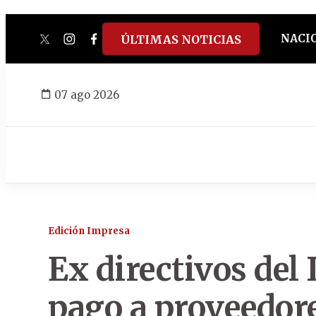
NACI
ÚLTIMAS NOTICIAS
twitter
instagram
facebook
tiktok
youtube
spotify
07 ago 2026
Edición Impresa
Ex directivos del
pago a proveedor