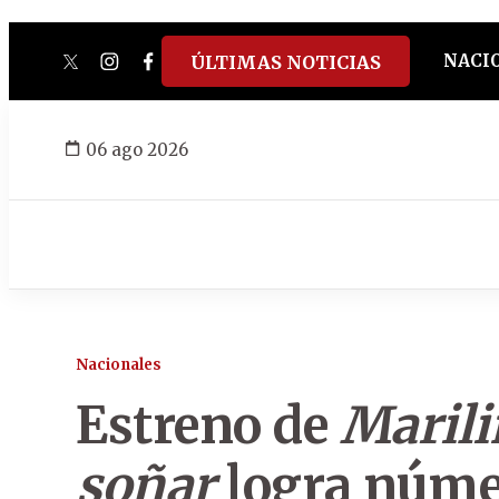
NACI
ÚLTIMAS NOTICIAS
twitter
instagram
facebook
tiktok
youtube
spotify
06 ago 2026
Nacionales
Estreno de
Marili
soñar
logra númer