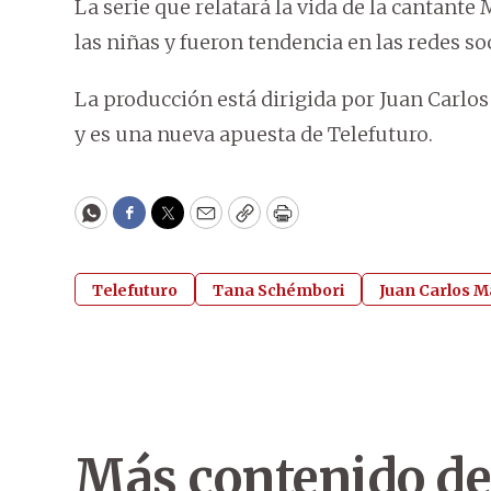
La serie que relatará la vida de la cantant
las niñas y fueron tendencia en las redes so
La producción está dirigida por Juan Carlo
y es una nueva apuesta de Telefuturo.
WhatsApp
Facebook
Twitter
Email
Copy
Print
Telefuturo
Tana Schémbori
Juan Carlos M
Más contenido de