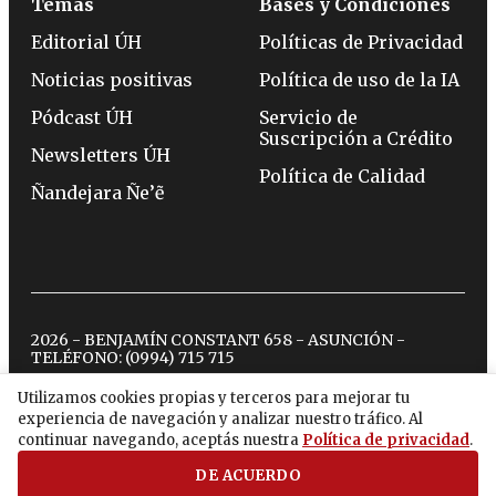
Temas
Bases y Condiciones
Editorial ÚH
Políticas de Privacidad
Noticias positivas
Política de uso de la IA
Pódcast ÚH
Servicio de
Suscripción a Crédito
Newsletters ÚH
Política de Calidad
Ñandejara Ñe’ẽ
2026 - BENJAMÍN CONSTANT 658 - ASUNCIÓN -
TELÉFONO:
(0994) 715 715
Utilizamos cookies propias y terceros para mejorar tu
experiencia de navegación y analizar nuestro tráfico. Al
twitter
instagram
facebook
tiktok
youtube
spotify
continuar navegando, aceptás nuestra
Política de privacidad
.
DE ACUERDO