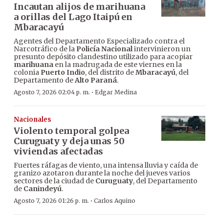
Incautan alijos de marihuana
a orillas del Lago Itaipú en
Mbaracayú
Agentes del Departamento Especializado contra el
Narcotráfico de la
Policía Nacional
intervinieron un
presunto depósito clandestino utilizado para acopiar
marihuana
en la madrugada de este viernes en la
colonia
Puerto Indio
, del distrito de
Mbaracayú
, del
Departamento de
Alto Paraná
.
·
Agosto 7, 2026 02:04 p. m.
Edgar Medina
Nacionales
Violento temporal golpea
Curuguaty y deja unas 50
viviendas afectadas
Fuertes ráfagas de viento, una intensa lluvia y caída de
granizo azotaron durante la noche del jueves varios
sectores de la ciudad de
Curuguaty
, del Departamento
de
Canindeyú
.
·
Agosto 7, 2026 01:26 p. m.
Carlos Aquino