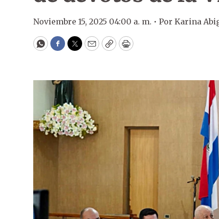
Noviembre 15, 2025 04:00 a. m. •
Por
Karina Abi
WhatsApp
Facebook
Twitter
Email
Copy
Print