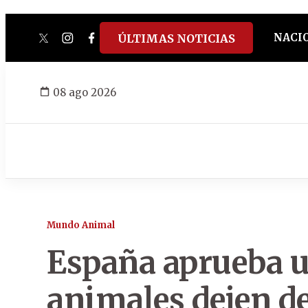
NACI
ÚLTIMAS NOTICIAS
twitter
instagram
facebook
tiktok
youtube
spotify
08 ago 2026
Mundo Animal
España aprueba un
animales dejen de