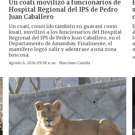
Un coatí movilizó a funcionarios de
Hospital Regional del IPS de Pedro
Juan Caballero
Un coatí, conocido también en guaraní como
E
kuatĩ, movilizó a los funcionarios del Hospital
á
Regional del IPS de Pedro Juan Caballero, en el
l
Departamento de Amambay. Finalmente, el
a
mamífero logró salir y adentrase a una zona
m
boscosa.
A
·
Agosto 6, 2026 09:38 a. m.
Marciano Candia