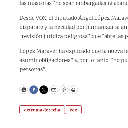
las mascotas “no sean embargadas ni abando
Desde VOX, el diputado Ángel López Marave
disparate y la necedad por humanizar al a
“revisión jurídica peligrosa” que “abre las
López Maraver ha explicado que la nueva l
asumir obligaciones” y, por lo tanto, “no p
personas”.
WhatsApp
Facebook
Twitter
Email
Copy
Print
extrema derecha
Vox