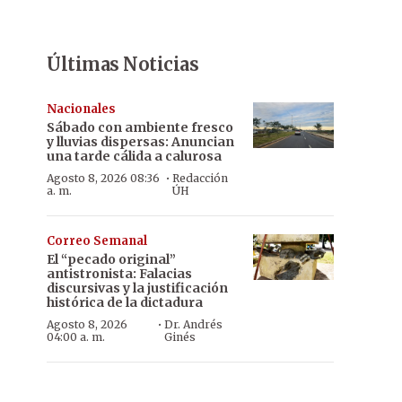
Últimas Noticias
Nacionales
Sábado con ambiente fresco
y lluvias dispersas: Anuncian
una tarde cálida a calurosa
·
Agosto 8, 2026 08:36
Redacción
a. m.
ÚH
Correo Semanal
El “pecado original”
antistronista: Falacias
discursivas y la justificación
histórica de la dictadura
·
Agosto 8, 2026
Dr. Andrés
04:00 a. m.
Ginés