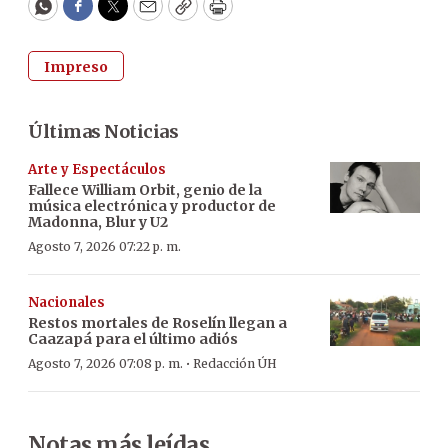
WhatsApp
Facebook
Twitter
Email
Copy
Print
Impreso
Últimas Noticias
Arte y Espectáculos
Fallece William Orbit, genio de la
música electrónica y productor de
Madonna, Blur y U2
Agosto 7, 2026 07:22 p. m.
Nacionales
Restos mortales de Roselín llegan a
Caazapá para el último adiós
·
Agosto 7, 2026 07:08 p. m.
Redacción ÚH
Notas más leídas