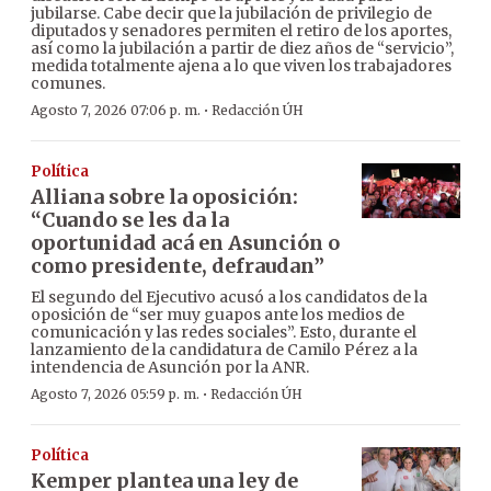
jubilarse. Cabe decir que la jubilación de privilegio de
diputados y senadores permiten el retiro de los aportes,
así como la jubilación a partir de diez años de “servicio”,
medida totalmente ajena a lo que viven los trabajadores
comunes.
·
Agosto 7, 2026 07:06 p. m.
Redacción ÚH
Política
Alliana sobre la oposición:
“Cuando se les da la
oportunidad acá en Asunción o
como presidente, defraudan”
El segundo del Ejecutivo acusó a los candidatos de la
oposición de “ser muy guapos ante los medios de
comunicación y las redes sociales”. Esto, durante el
lanzamiento de la candidatura de Camilo Pérez a la
intendencia de Asunción por la ANR.
·
Agosto 7, 2026 05:59 p. m.
Redacción ÚH
Política
Kemper plantea una ley de