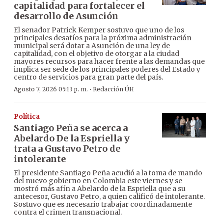
capitalidad para fortalecer el
desarrollo de Asunción
El senador Patrick Kemper sostuvo que uno de los
principales desafíos para la próxima administración
municipal será dotar a Asunción de una ley de
capitalidad, con el objetivo de otorgar a la ciudad
mayores recursos para hacer frente a las demandas que
implica ser sede de los principales poderes del Estado y
centro de servicios para gran parte del país.
·
Agosto 7, 2026 05:13 p. m.
Redacción ÚH
Política
Santiago Peña se acerca a
Abelardo De la Espriella y
trata a Gustavo Petro de
intolerante
El presidente Santiago Peña acudió a la toma de mando
del nuevo gobierno en Colombia este viernes y se
mostró más afín a Abelardo de la Espriella que a su
antecesor, Gustavo Petro, a quien calificó de intolerante.
Sostuvo que es necesario trabajar coordinadamente
contra el crimen transnacional.