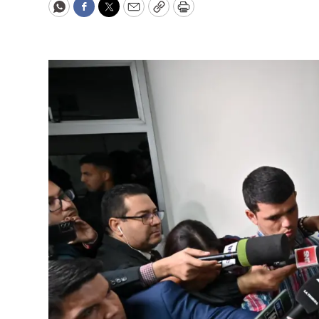
WhatsApp
Facebook
Twitter
Email
Copy
Print