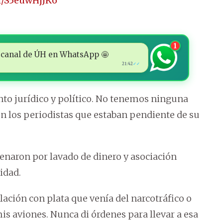
om/S5euwHjJK6
1
 al canal de ÚH en WhatsApp 🤩
21:42
✓✓
nto jurídico y político. No tenemos ninguna
con los periodistas que estaban pendiente de su
enaron por lavado de dinero y asociación
idad.
ción con plata que venía del narcotráfico o
mis aviones. Nunca di órdenes para llevar a esa