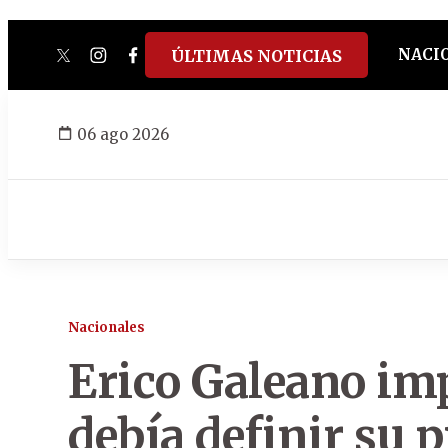
NACI
ÚLTIMAS NOTICIAS
twitter
instagram
facebook
tiktok
youtube
spotify
06 ago 2026
Nacionales
Erico Galeano im
debía definir su p