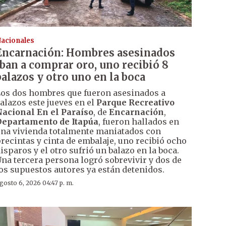
acionales
Encarnación: Hombres asesinados
iban a comprar oro, uno recibió 8
balazos y otro uno en la boca
os dos hombres que fueron asesinados a
alazos este jueves en el
Parque Recreativo
acional En el Paraíso
, de
Encarnación
,
epartamento de Itapúa
, fueron hallados en
na vivienda totalmente maniatados con
recintas y cinta de embalaje, uno recibió ocho
isparos y el otro sufrió un balazo en la boca.
na tercera persona logró sobrevivir y dos de
os supuestos autores ya están detenidos.
gosto 6, 2026 04:47 p. m.