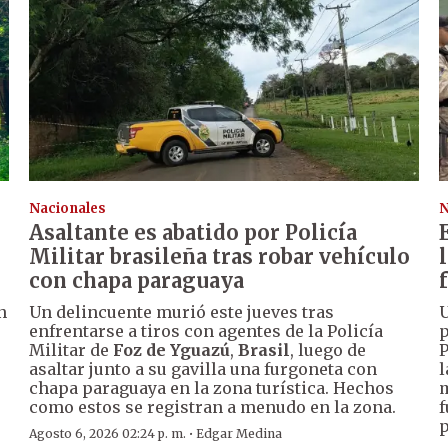
Nacionales
N
Asaltante es abatido por Policía
Militar brasileña tras robar vehículo
con chapa paraguaya
n
Un delincuente murió este jueves tras
U
enfrentarse a tiros con agentes de la Policía
p
Militar de
Foz de Yguazú
,
Brasil
, luego de
P
asaltar junto a su gavilla una furgoneta con
l
chapa paraguaya en la zona turística. Hechos
m
como estos se registran a menudo en la zona.
f
p
·
Agosto 6, 2026 02:24 p. m.
Edgar Medina