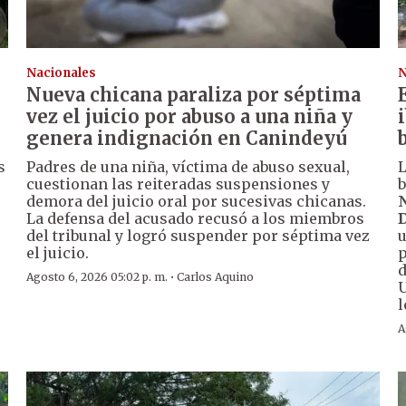
Nacionales
N
Nueva chicana paraliza por séptima
vez el juicio por abuso a una niña y
genera indignación en Canindeyú
s
Padres de una niña, víctima de abuso sexual,
L
cuestionan las reiteradas suspensiones y
b
demora del juicio oral por sucesivas chicanas.
N
La defensa del acusado recusó a los miembros
D
del tribunal y logró suspender por séptima vez
u
el juicio.
p
d
·
Agosto 6, 2026 05:02 p. m.
Carlos Aquino
U
l
A