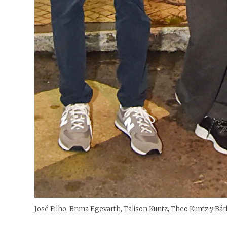
José Filho, Bruna Egevarth, Talison Kuntz, Theo Kuntz y Bá