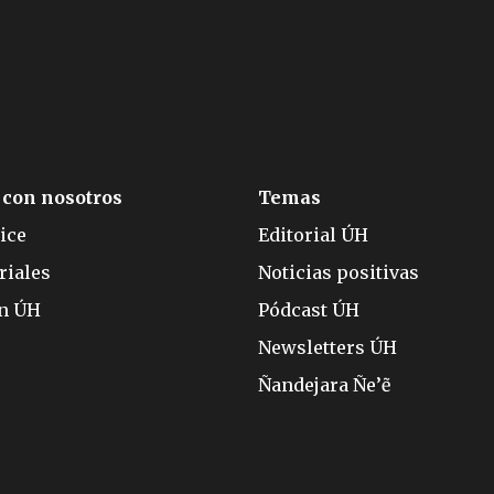
 con nosotros
Temas
ice
Editorial ÚH
riales
Noticias positivas
ón ÚH
Pódcast ÚH
Newsletters ÚH
Ñandejara Ñe’ẽ