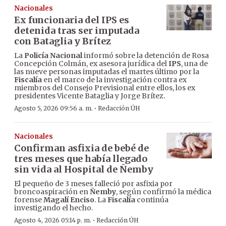
Nacionales
Ex funcionaria del IPS es
detenida tras ser imputada
con Bataglia y Brítez
La
Policía Nacional
informó sobre la detención de Rosa
Concepción Colmán, ex asesora jurídica del
IPS
, una de
las nueve personas imputadas el martes último por la
Fiscalía
en el marco de la investigación contra ex
miembros del Consejo Previsional entre ellos, los ex
presidentes Vicente Bataglia y Jorge Brítez.
·
Agosto 5, 2026 09:56 a. m.
Redacción ÚH
Nacionales
Confirman asfixia de bebé de
tres meses que había llegado
sin vida al Hospital de Ñemby
El pequeño de 3 meses falleció por asfixia por
broncoaspiración en
Ñemby
, según confirmó la médica
forense
Magalí Enciso
. La
Fiscalía
continúa
investigando el hecho.
·
Agosto 4, 2026 05:14 p. m.
Redacción ÚH