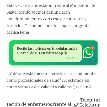
Esta vez se manifestaron frente al Ministerio de
Salud, donde además denunciaron
amedrentamientos con cese de contratos y
traslados. “Tenemos miedo”, dijo la dirigente
Melisa Peña.
Recibí las noticias en tu celular, unite
1
al canal de ÚH en WhatsApp 🤩
✓✓
13:03
“¿Y dónde está nuestro derecho a la salud mental
como profesionales de salud? ¿Si estamos así
como vamos a dar calidad y calidez?”, reclamó.
— Telefuturo
O
festación de enfermeros frente al
(@Telefuturo)
2