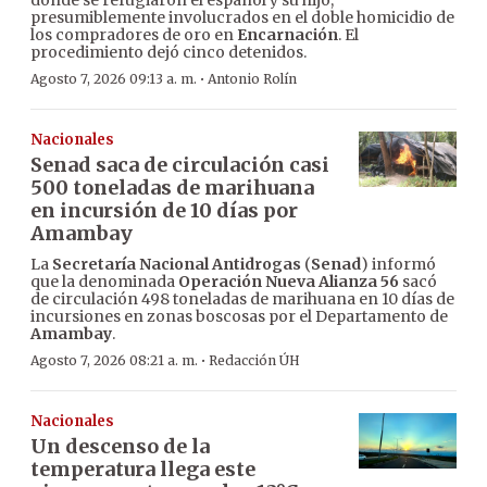
donde se refugiaron el español y su hijo,
presumiblemente involucrados en el doble homicidio de
los compradores de oro en
Encarnación
. El
procedimiento dejó cinco detenidos.
·
Agosto 7, 2026 09:13 a. m.
Antonio Rolín
Nacionales
Senad saca de circulación casi
500 toneladas de marihuana
en incursión de 10 días por
Amambay
La
Secretaría Nacional Antidrogas
(
Senad
) informó
que la denominada
Operación Nueva Alianza 56
sacó
de circulación 498 toneladas de marihuana en 10 días de
incursiones en zonas boscosas por el Departamento de
Amambay
.
·
Agosto 7, 2026 08:21 a. m.
Redacción ÚH
Nacionales
Un descenso de la
temperatura llega este