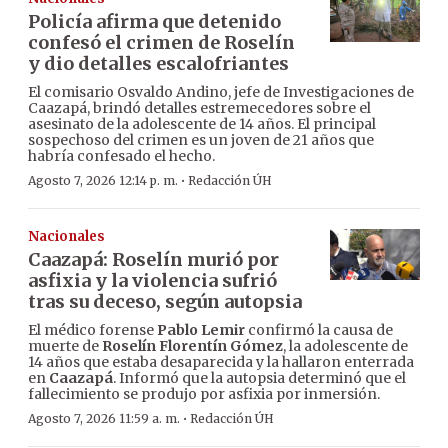
Policía afirma que detenido
confesó el crimen de Roselín
y dio detalles escalofriantes
El comisario Osvaldo Andino, jefe de Investigaciones de
Caazapá, brindó detalles estremecedores sobre el
asesinato de la adolescente de 14 años. El principal
sospechoso del crimen es un joven de 21 años que
habría confesado el hecho.
·
Agosto 7, 2026 12:14 p. m.
Redacción ÚH
Nacionales
Caazapá: Roselín murió por
asfixia y la violencia sufrió
tras su deceso, según autopsia
El médico forense
Pablo Lemir
confirmó la causa de
muerte de
Roselín Florentín Gómez
, la adolescente de
14 años que estaba desaparecida y la hallaron enterrada
en
Caazapá
. Informó que la autopsia determinó que el
fallecimiento se produjo por asfixia por inmersión.
·
Agosto 7, 2026 11:59 a. m.
Redacción ÚH