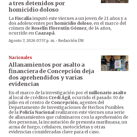
a tres detenidos por
homicidio doloso
La
Fiscalía
imputó este viernes a un joven de 21 años y a
dos adolescentes por
homicidio doloso
, en el marco del
crimen de
Roselín Florentín Gómez
, de 14 años,
ocurrido en
Caazapá
.
·
Agosto 7, 2026 07:57 p. m.
Redacción ÚH
Nacionales
Allanamientos por asalto a
financiera de Concepción deja
dos aprehendidos y varias
evidencias
En el marco de la investigación por el
millonario asalto
al local de créditos
Credi Ágil
, ocurrido el pasado 30 de
julio en el centro de
Concepción
, agentes del
Departamento de Investigaciones de Hechos Punibles
de la
Policía Nacional
realizaron este viernes una serie
de allanamientos que culminaron con la aprehensión de
dos personas, la incautación de presunta marihuana, un
arma de fuego, celulares, motocicletas y otras
evidencias consideradas clave para el caso.