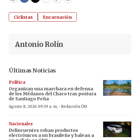
WhatsApp
Facebook
Twitter
Email
Copy
Print
Ciclistas
Encarnación
Antonio Rolín
Últimas Noticias
Política
Organizan una marchara en defensa
de los Médanos del Chaco tras postura
de Santiago Peña
·
Agosto 8, 2026 09:39 a. m.
Redacción ÚH
Nacionales
Delincuentes roban productos
electrónicos a un brasileño y balean a