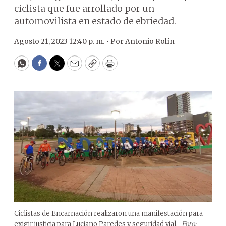
ciclista que fue arrollado por un
automovilista en estado de ebriedad.
Agosto 21, 2023 12:40 p. m. •
Por
Antonio Rolín
WhatsApp
Facebook
Twitter
Email
Copy
Print
Ciclistas de Encarnación realizaron una manifestación para
exigir justicia para Luciano Paredes y seguridad vial.
Foto: