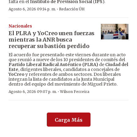
falta en el
Instituto de Previsión Social
(
IPS
).
·
Agosto 6, 2026 09:14 p. m.
Redacción ÚH
Nacionales
El PLRA y YoCreo unen fuerzas
mientras la ANR busca
recuperar su bastión perdido
El acuerdo fue presentado este viernes durante un acto
que reunió a nueve de los 10 presidentes de comités del
Partido Liberal Radical Auténtico (PLRA)
de
Ciudad del
Este
, dirigentes liberales, candidatos a concejales de
YoCreo
y referentes de ambos sectores. Dos liberales
integran la lista de candidatos a la Junta Municipal
dentro del equipo del movimiento de Miguel Prieto.
·
Agosto 6, 2026 09:07 p. m.
Wilson Ferreira
Carga Más