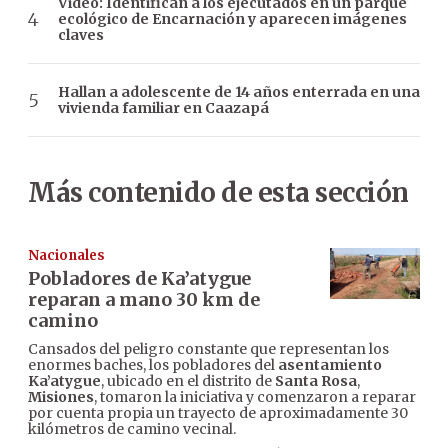
Video: Identifican a los ejecutados en un parque
ecológico de Encarnación y aparecen imágenes
claves
Hallan a adolescente de 14 años enterrada en una
vivienda familiar en Caazapá
Más contenido de esta sección
Nacionales
Pobladores de Ka’atygue
reparan a mano 30 km de
camino
Cansados del peligro constante que representan los
enormes baches, los pobladores del
asentamiento
Ka’atygue
, ubicado en el distrito de
Santa Rosa
,
Misiones
, tomaron la iniciativa y comenzaron a reparar
por cuenta propia un trayecto de aproximadamente 30
kilómetros de camino vecinal.