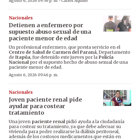
·
Agosto 6, 2026 09:56 p. m.
Carlos Aquino
Nacionales
Detienen a enfermero por
supuesto abuso sexual de una
paciente menor de edad
Un profesional enfermero, que presta servicio en el
Centro de Salud de Carmen del Paraná
, Departamento
de
Itapúa
, fue detenido este jueves por la
Policía
Nacional
por el supuesto hecho de abuso sexual de una
paciente menor de edad.
Agosto 6, 2026 09:46 p. m.
Nacionales
Joven paciente renal pide
ayudar para costear
tratamiento
Una joven
paciente renal
pidió ayuda a la ciudadanía
para costear su tratamiento, ya que debe adecuar su
vivienda para poder realizarse la diálisis peritoneal,
además de los costosos medicamentos que están en