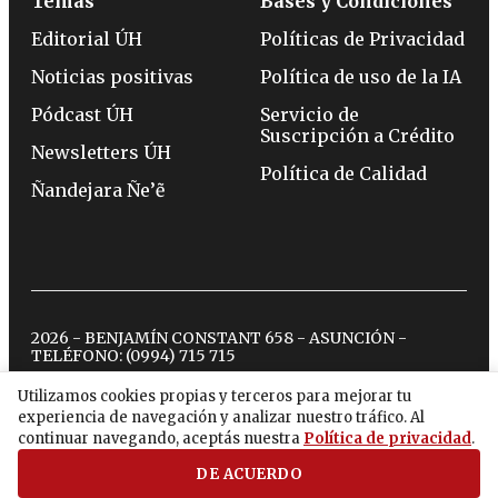
Temas
Bases y Condiciones
Editorial ÚH
Políticas de Privacidad
Noticias positivas
Política de uso de la IA
Pódcast ÚH
Servicio de
Suscripción a Crédito
Newsletters ÚH
Política de Calidad
Ñandejara Ñe’ẽ
2026 - BENJAMÍN CONSTANT 658 - ASUNCIÓN -
TELÉFONO:
(0994) 715 715
Utilizamos cookies propias y terceros para mejorar tu
experiencia de navegación y analizar nuestro tráfico. Al
twitter
instagram
facebook
tiktok
youtube
spotify
continuar navegando, aceptás nuestra
Política de privacidad
.
DE ACUERDO