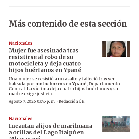
Más contenido de esta sección
Nacionales
Mujer fue asesinada tras
resistirse al robo de su
motocicleta y deja cuatro
hijos huérfanos en Ypané
Una mujer se resistió a un asalto y falleció tras ser
baleada por
motochorros
en
Ypané
, Departamento
Central. La víctima deja cuatro hijos huérfanos y su
madre exige justicia.
·
Agosto 7, 2026 03:45 p. m.
Redacción ÚH
Nacionales
Incautan alijos de marihuana
a orillas del Lago Itaipú en
Mbaracayú