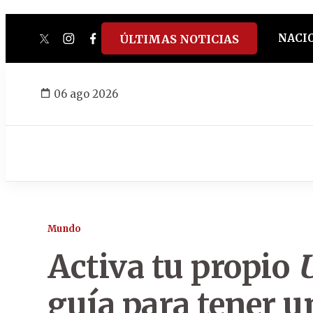
NACI
ÚLTIMAS NOTICIAS
twitter
instagram
facebook
tiktok
youtube
spotify
06 ago 2026
Mundo
Activa tu propio
U
guía para tener 