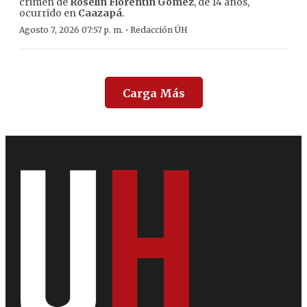
crimen de
Roselín Florentín Gómez
, de 14 años,
ocurrido en
Caazapá
.
·
Agosto 7, 2026 07:57 p. m.
Redacción ÚH
Carga Más