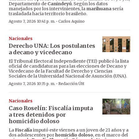
Departamento de
Canindeyú
. Según los datos
manejados por los intervinientes, la
marihuana
sería
trasladada hacia territorio brasileño.
·
Agosto 7, 2026 10:41 p. m.
Carlos Aquino
Nacionales
Derecho UNA: Los postulantes
a decano y vicedecano
El Tribunal Electoral Independiente (TEI) publicó la lista
oficial de candidaturas para las elecciones de Decano y
Vicedecano de la Facultad de Derecho y Ciencias
Sociales de la Universidad Nacional de Asunción (UNA).
·
Agosto 7, 2026 10:35 p. m.
Redacción ÚH
Nacionales
Caso Roselín: Fiscalía imputa
a tres detenidos por
homicidio doloso
La
Fiscalía
imputó este viernes a un joven de 21 años y a
dos adolescentes por
homicidio doloso
, en el marco del