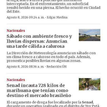
la fuga, atacó a tiros a policías que intentaron
interceptarla. En el enfrentamiento, un suboficial
resultó herido en una pierna. El hecho ocurrió en Ciudad
del Este.
·
Agosto 8, 2026 09:24 a. m.
Edgar Medina
Nacionales
Sábado con ambiente fresco y
lluvias dispersas: Anuncian
una tarde cálida a calurosa
La Dirección de Meteorología anuncia un sábado con
un clima fresco a caluroso en todo el país. Además,
pronostica posibles lluvias en algunas zonas.
·
Agosto 8, 2026 08:36 a. m.
Redacción ÚH
Nacionales
Senad incauta 728 kilos de
marihuana que tenían como
destino el mercado brasileño
El cargamento de droga fue localizado por la
Senad
,
durante un operativo realizado en el distrito de Yvy Pytã,