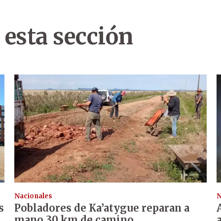
 esta sección
Nacionales
N
s
Pobladores de Ka’atygue reparan a
mano 30 km de camino