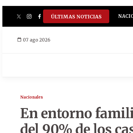
NACI
ÚLTIMAS NOTICIAS
twitter
instagram
facebook
tiktok
youtube
spotify
07 ago 2026
Nacionales
En entorno famil
del 90% de los ca