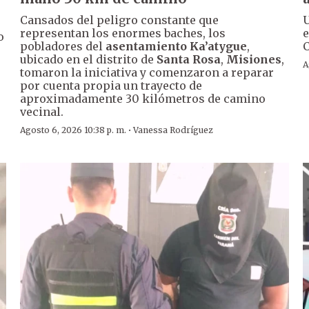
Cansados del peligro constante que
U
representan los enormes baches, los
e
o
pobladores del
asentamiento Ka’atygue
,
C
ubicado en el distrito de
Santa Rosa
,
Misiones
,
A
tomaron la iniciativa y comenzaron a reparar
por cuenta propia un trayecto de
aproximadamente 30 kilómetros de camino
vecinal.
·
Agosto 6, 2026 10:38 p. m.
Vanessa Rodríguez