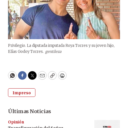
Privilegio. La diputada imputada Roya Torres y su joven hijo,
Elías Godoy Torres.
gentileza
WhatsApp
Facebook
Twitter
Email
Copy
Print
Impreso
Últimas Noticias
Opinión