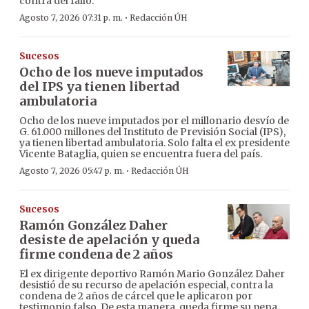
contra del fallo.
·
Agosto 7, 2026 07:31 p. m.
Redacción ÚH
Sucesos
Ocho de los nueve imputados
del IPS ya tienen libertad
ambulatoria
Ocho de los nueve imputados por el millonario desvío de
G. 61.000 millones del Instituto de Previsión Social (IPS),
ya tienen libertad ambulatoria. Solo falta el ex presidente
Vicente Bataglia, quien se encuentra fuera del país.
·
Agosto 7, 2026 05:47 p. m.
Redacción ÚH
Sucesos
Ramón González Daher
desiste de apelación y queda
firme condena de 2 años
El ex dirigente deportivo Ramón Mario González Daher
desistió de su recurso de apelación especial, contra la
condena de 2 años de cárcel que le aplicaron por
testimonio falso. De esta manera, queda firme su pena