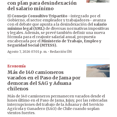
con plan para desindexación
del salario mínimo
El
Consejo Consultivo Tripartito
–integrado por el
Gobierno, el sector empleador y trabajadores– avanza
con el debate que apunta a la desindexación del
salario
mínimo legal (SML)
de diversas normativas impositivas
y legales. Además, se prevé también definir una nueva
fórmula para el reajuste salarial anual, propuesta
encabezada por el
Ministerio de Trabajo, Empleo y
Seguridad Social (MTESS).
·
Agosto 7, 2026 07:01 p. m.
Redacción ÚH
Economía
Más de 140 camioneros
varados en el Paso de Jama por
demoras del SAG y Aduana
chilenos
Más de 140 camioneros permanecen varados desde el
lunes último en el Paso de Jama, Jujuy, por las reiteradas
interrupciones del trabajo de la Aduana y del Servicio
Agrícola y Ganadero (SAG) de Chile cuando soplan
vientos fuertes.