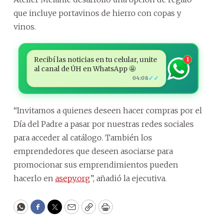
que incluye portavinos de hierro con copas y
vinos.
Recibí las noticias en tu celular, unite
1
al canal de ÚH en WhatsApp 🤩
✓✓
04:08
“Invitamos a quienes deseen hacer compras por el
Día del Padre a pasar por nuestras redes sociales
para acceder al catálogo. También los
emprendedores que deseen asociarse para
promocionar sus emprendimientos pueden
hacerlo en
asepy.org
”, añadió la ejecutiva.
WhatsApp
Facebook
Twitter
Email
Copy
Print