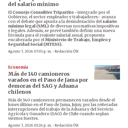
del salario mínimo
El
Consejo Consultivo Tripartito
–integrado por el
Gobierno, el sector empleador y trabajadores– avanza
con el debate que apunta a la desindexación del
salario
mínimo legal (SML)
de diversas normativas impositivas
y legales. Además, se prevé también definir una nueva
fórmula para el reajuste salarial anual, propuesta
encabezada por el
Ministerio de Trabajo, Empleo y
Seguridad Social (MTESS).
·
Agosto 7, 2026 07:01 p. m.
Redacción ÚH
Economía
Más de 140 camioneros
varados en el Paso de Jama por
demoras del SAG y Aduana
chilenos
Más de 140 camioneros permanecen varados desde el
lunes último en el Paso de Jama, Jujuy, por las reiteradas
interrupciones del trabajo de la Aduana y del Servicio
Agrícola y Ganadero (SAG) de Chile cuando soplan
vientos fuertes.
·
Agosto 7, 2026 03:26 p. m.
Redacción ÚH