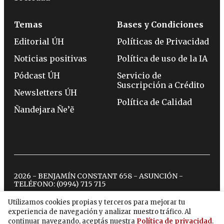
Temas
Bases y Condiciones
Editorial ÚH
Políticas de Privacidad
Noticias positivas
Política de uso de la IA
Pódcast ÚH
Servicio de
Suscripción a Crédito
Newsletters ÚH
Política de Calidad
Ñandejara Ñe’ẽ
2026 - BENJAMÍN CONSTANT 658 - ASUNCIÓN -
TELÉFONO:
(0994) 715 715
Utilizamos cookies propias y terceros para mejorar tu
experiencia de navegación y analizar nuestro tráfico. Al
twitter
instagram
facebook
tiktok
youtube
spotify
continuar navegando, aceptás nuestra
Política de privacidad
.