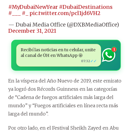
#MyDubaiNewYear
#DubaiDestinations
#___
#_
pic.twitter.com/pcl1jd6VH2
— Dubai Media Office (@DXBMediaOffice)
December 31, 2021
Recibí las noticias en tu celular, unite
1
al canal de ÚH en WhatsApp 🤩
✓✓
07:32
En la víspera del Año Nuevo de 2019, este emirato
ya logró dos Récords Guinness en las categorías
de “Cadena de fuegos artificiales más larga del
mundo” y “Fuegos artificiales en línea recta más
larga del mundo”.
Por otro lado, en el Festival Sheikh Zayed en Abu