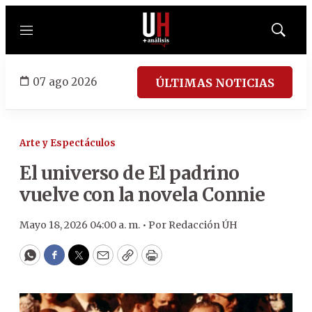
Menú
Mostrar
búsqued
07 ago 2026
ÚLTIMAS NOTICIAS
Arte y Espectáculos
El universo de El padrino
vuelve con la novela Connie
Mayo 18, 2026 04:00 a. m. •
Por
Redacción ÚH
WhatsApp
Facebook
Twitter
Email
Copy
Print