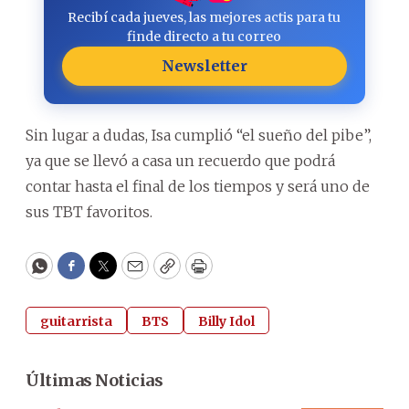
Recibí cada jueves, las mejores actis para tu
finde directo a tu correo
Newsletter
Sin lugar a dudas, Isa cumplió “el sueño del pibe”,
ya que se llevó a casa un recuerdo que podrá
contar hasta el final de los tiempos y será uno de
sus TBT favoritos.
WhatsApp
Facebook
Twitter
Email
Copy
Print
guitarrista
BTS
Billy Idol
Últimas Noticias