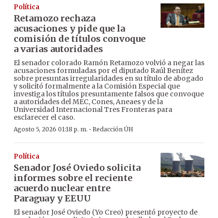
Política
Retamozo rechaza
acusaciones y pide que la
comisión de títulos convoque
a varias autoridades
El senador colorado Ramón Retamozo volvió a negar las
acusaciones formuladas por el diputado Raúl Benítez
sobre presuntas irregularidades en su título de abogado
y solicitó formalmente a la Comisión Especial que
investiga los títulos presuntamente falsos que convoque
a autoridades del MEC, Cones, Aneaes y de la
Universidad Internacional Tres Fronteras para
esclarecer el caso.
·
Agosto 5, 2026 01:18 p. m.
Redacción ÚH
Política
Senador José Oviedo solicita
informes sobre el reciente
acuerdo nuclear entre
Paraguay y EEUU
El senador José Oviedo (Yo Creo) presentó proyecto de