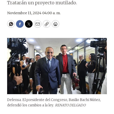
Tratarán un proyecto mutilado.
Noviembre 11, 2024 04:00 a. m.
WhatsApp
Facebook
Twitter
Email
Copy
Print
Defensa. El presidente del Congreso, Basilio Bachi Núñez,
defendió los cambios a la ley.
RENATO DELGADO