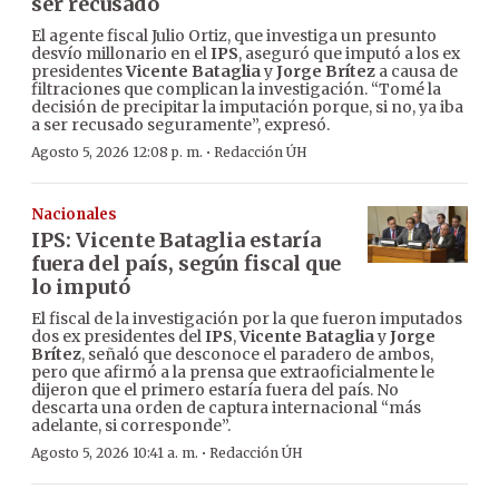
ser recusado
El agente fiscal Julio Ortiz, que investiga un presunto
desvío millonario en el
IPS
, aseguró que imputó a los ex
presidentes
Vicente Bataglia
y
Jorge Brítez
a causa de
filtraciones que complican la investigación. “Tomé la
decisión de precipitar la imputación porque, si no, ya iba
a ser recusado seguramente”, expresó.
·
Agosto 5, 2026 12:08 p. m.
Redacción ÚH
Nacionales
IPS: Vicente Bataglia estaría
fuera del país, según fiscal que
lo imputó
El fiscal de la investigación por la que fueron imputados
dos ex presidentes del
IPS
,
Vicente Bataglia
y
Jorge
Brítez
, señaló que desconoce el paradero de ambos,
pero que afirmó a la prensa que extraoficialmente le
dijeron que el primero estaría fuera del país. No
descarta una orden de captura internacional “más
adelante, si corresponde”.
·
Agosto 5, 2026 10:41 a. m.
Redacción ÚH