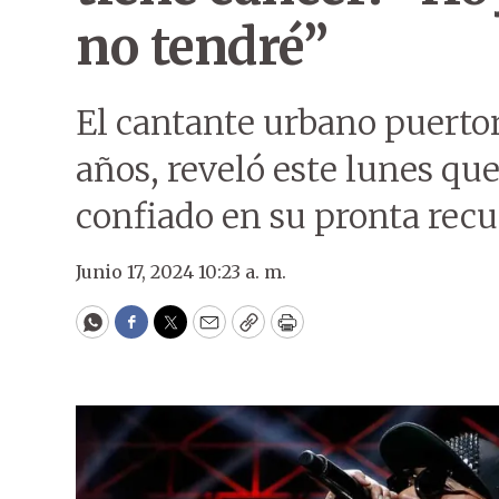
no tendré”
El cantante urbano puerto
años, reveló este lunes qu
confiado en su pronta rec
Junio 17, 2024 10:23 a. m.
WhatsApp
Facebook
Twitter
Email
Copy
Print