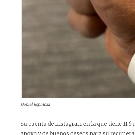
Daniel Espinoza
Su cuenta de Instagran, en la que tiene 11,6
apoyo y de buenos deseos para su recupera