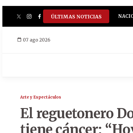
NACI
ÚLTIMAS NOTICIAS
twitter
instagram
facebook
tiktok
youtube
spotify
07 ago 2026
Arte y Espectáculos
El reguetonero D
tiene cáncer: “Ho