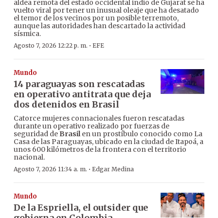
aldea remota del estado occidental indio de Gujarat se ha
vuelto viral por tener un inusual oleaje que ha desatado
el temor de los vecinos por un posible terremoto,
aunque las autoridades han descartado la actividad
sísmica.
·
Agosto 7, 2026 12:22 p. m.
EFE
Mundo
14 paraguayas son rescatadas
en operativo antitrata que deja
dos detenidos en Brasil
Catorce mujeres connacionales fueron rescatadas
durante un operativo realizado por fuerzas de
seguridad de
Brasil
en un prostíbulo conocido como La
Casa de las Paraguayas, ubicado en la ciudad de Itapoá, a
unos 600 kilómetros de la frontera con el territorio
nacional.
·
Agosto 7, 2026 11:34 a. m.
Edgar Medina
Mundo
De la Espriella, el outsider que
gobierna en Colombia