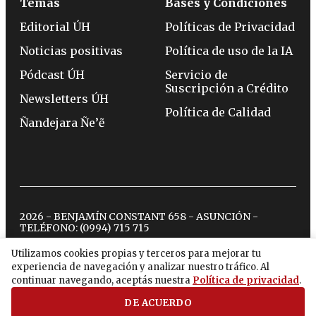
Temas
Bases y Condiciones
Editorial ÚH
Políticas de Privacidad
Noticias positivas
Política de uso de la IA
Pódcast ÚH
Servicio de
Suscripción a Crédito
Newsletters ÚH
Política de Calidad
Ñandejara Ñe’ẽ
2026 - BENJAMÍN CONSTANT 658 - ASUNCIÓN -
TELÉFONO:
(0994) 715 715
Utilizamos cookies propias y terceros para mejorar tu
experiencia de navegación y analizar nuestro tráfico. Al
twitter
instagram
facebook
tiktok
youtube
spotify
continuar navegando, aceptás nuestra
Política de privacidad
.
DE ACUERDO