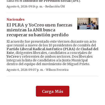
falta en el
Instituto de Previsión Social
(
IPS
).
·
Agosto 6, 2026 09:14 p. m.
Redacción ÚH
Nacionales
El PLRA y YoCreo unen fuerzas
mientras la ANR busca
recuperar su bastión perdido
El acuerdo fue presentado este viernes durante un acto
que reunió a nueve de los 10 presidentes de comités del
Partido Liberal Radical Auténtico (PLRA)
de
Ciudad del
Este
, dirigentes liberales, candidatos a concejales de
YoCreo
y referentes de ambos sectores. Dos liberales
integran la lista de candidatos a la Junta Municipal
dentro del equipo del movimiento de Miguel Prieto.
·
Agosto 6, 2026 09:07 p. m.
Wilson Ferreira
Carga Más