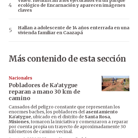
Video: Identifican a los ejecutados en un parque
ecológico de Encarnación y aparecen imágenes
claves
Hallan a adolescente de 14 años enterrada en una
vivienda familiar en Caazapá
Más contenido de esta sección
Nacionales
Pobladores de Ka’atygue
reparan a mano 30 km de
camino
Cansados del peligro constante que representan los
enormes baches, los pobladores del
asentamiento
Ka’atygue
, ubicado en el distrito de
Santa Rosa
,
Misiones
, tomaron la iniciativa y comenzaron a reparar
por cuenta propia un trayecto de aproximadamente 30
kilómetros de camino vecinal.