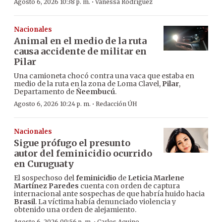
·
Agosto 6, 2026 10:38 p. m.
Vanessa Rodríguez
Nacionales
Animal en el medio de la ruta
causa accidente de militar en
Pilar
Una camioneta chocó contra una vaca que estaba en
medio de la ruta en la zona de Loma Clavel,
Pilar
,
Departamento de
Ñeembucú
.
·
Agosto 6, 2026 10:24 p. m.
Redacción ÚH
Nacionales
Sigue prófugo el presunto
autor del feminicidio ocurrido
en Curuguaty
El sospechoso del
feminicidio
de
Leticia Marlene
Martínez Paredes
cuenta con orden de captura
internacional ante sospechas de que habría huido hacia
Brasil
. La víctima había denunciado violencia y
obtenido una orden de alejamiento.
Agosto 6, 2026 09:56 p. m.
Carlos Aquino