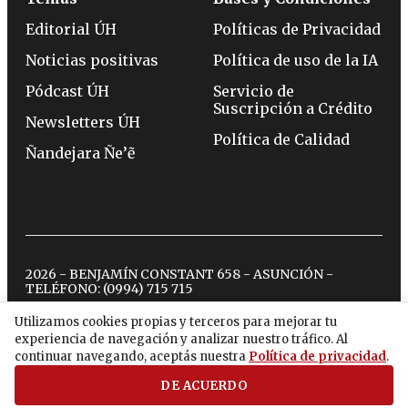
Editorial ÚH
Políticas de Privacidad
Noticias positivas
Política de uso de la IA
Pódcast ÚH
Servicio de
Suscripción a Crédito
Newsletters ÚH
Política de Calidad
Ñandejara Ñe’ẽ
2026 - BENJAMÍN CONSTANT 658 - ASUNCIÓN -
TELÉFONO:
(0994) 715 715
Utilizamos cookies propias y terceros para mejorar tu
experiencia de navegación y analizar nuestro tráfico. Al
twitter
instagram
facebook
tiktok
youtube
spotify
continuar navegando, aceptás nuestra
Política de privacidad
.
DE ACUERDO