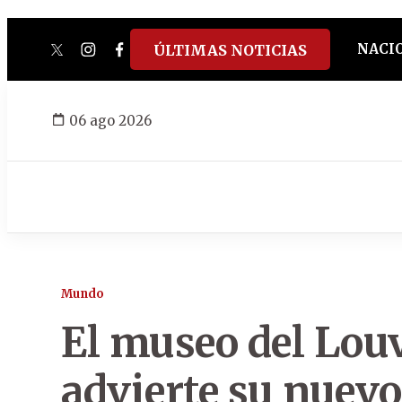
NACI
ÚLTIMAS NOTICIAS
twitter
instagram
facebook
tiktok
youtube
spotify
06 ago 2026
Mundo
El museo del Louvr
advierte su nuev