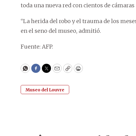
toda una nueva red con cientos de cámaras si
“La herida del robo y el trauma de los mes
en el seno del museo, admitió.
Fuente: AFP.
WhatsApp
Facebook
Twitter
Email
Copy
Print
Museo del Louvre